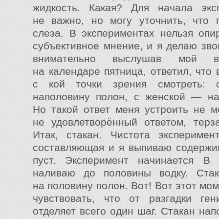
жидкость. Какая? Для начала экс
не важно, но могу уточнить, что 
слеза. В экспериментах нельзя опи
субъективное мнение, и я делаю звон
внимательно выслушав мой во
на календаре пятница, ответил, что 
с кой точки зрения смотреть:
наполовину полон, с женской — на
Но такой ответ меня устроить не м
не удовлетворённый ответом, терз
Итак, стакан. Чистота эксперимен
составляющая и я выпиваю содержи
пуст. Эксперимент начинается В 
наливаю до половины водку. Стак
на половину полон. Вот! Вот этот мо
чувствовать, что от разгадки ген
отделяет всего один шаг. Стакан на