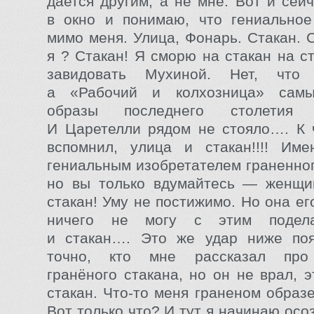
дается другим, а не мне. Вот и се
в окно и понимаю, что гениальное
мимо меня. Улица, Фонарь. Стакан. 
я ? Стакан! Я сморю на стакан на с
завидовать Мухиной. Нет, что 
а «Рабочий и колхозница» самы
образы последнего столетия
И Царетелли рядом не стояло…. К 
вспомнил, улица и стакан!!!! Им
гениальным изобретателем граненног
но вы только вдумайтесь — женщи
стакан! Уму не постижимо. Но она ег
ничего не могу с этим подел
и стакан…. Это же удар ниже по
точно, кто мне рассказал про 
гранёного стакана, но он не врал, э
стакан. Что-то меня граненом образ
Вот только что? И тут я начинаю осоз