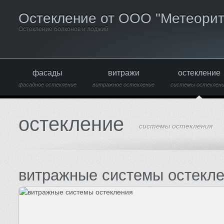
Остекление от ООО "Метеорит
Остекление болконов и лоджий
фасады
витражи
остекление
фасадное остекление
витражное остекление
системы остеклен
остекление
системы остекления
витражные системы остекл