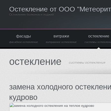
Остекление от ООО "Метеорит
Остекление болконов и лоджий
фасады
витражи
остекление
фасадное остекление
витражное остекление
системы остеклен
остекление
системы остекления
замена холодного остеклени
кудрово