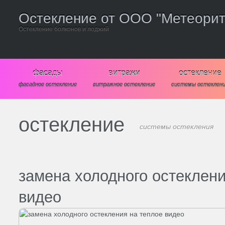
Остекление от ООО "Метеорит
Остекление болконов и лоджий
фасады
витражи
остекление
фасадное остекление
витражное остекление
системы остеклен
остекление
системы остекления
замена холодного остеклени
видео